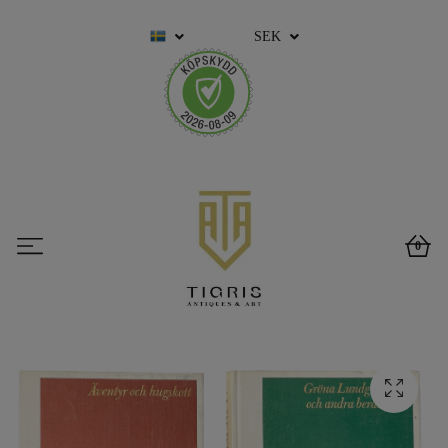
SEK
0