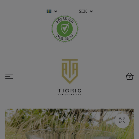
SEK
0