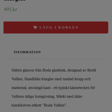
495 kr
LÄGG I KORGEN
INFORMATION
Stilren glasvas från Boda glasbruk, designad av Bertil
Vallien. Handblåst klarglas med rundad kropp och
markerad, utsvängd kant - ett typiskt kännetecken för
Valliens tidiga formgivning. Märkt med äldre
handskriven etikett "Boda Vallien".