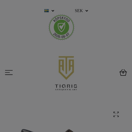
SEK
0