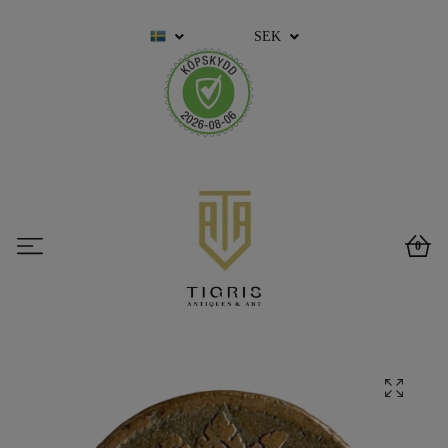
SEK
0