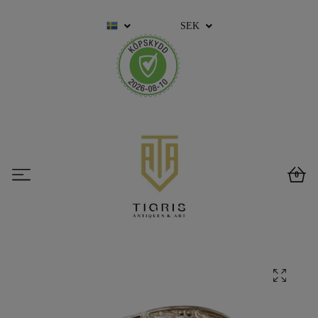
SEK
0