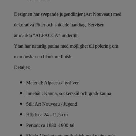
Designen har svepande jugendlinjer (Art Nouveau) med
dekorativa fötter och snidade handtag. Servisen
är märkta "ALPACCA" undertill.
Ytan har naturlig patina med möjlighet till polering om
man önskar en blankare finish.
Detaljer:
Material: Alpacca / nysilver
Innehåll: Kanna, sockerskål och gräddkanna
Stil: Art Nouveau / Jugend
Höjd: ca 24 - 11,5 cm
Period: ca 1880–1900-tal
Skick: Mycket gott antik skick med patina och