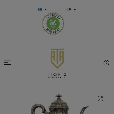
SEK
0