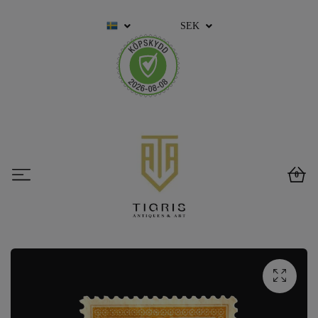
SEK
0