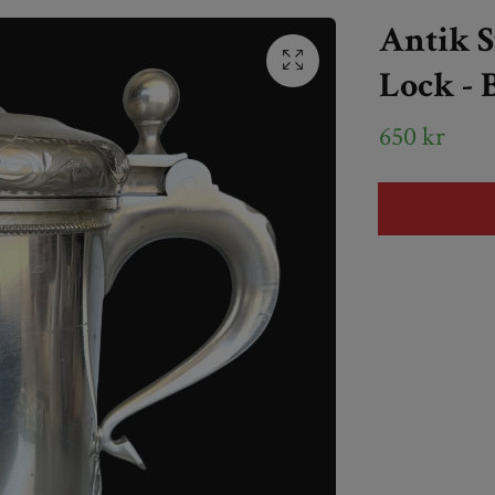
Antik S
Lock - 
650 kr