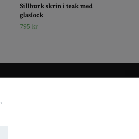
Sillburk skrin i teak med
glaslock
795 kr
m