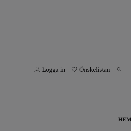
Logga in
Önskelistan
HE