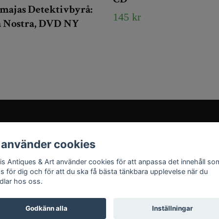
majas Detektivbyrå:
145 kr
la Nostra, DVD NY
Sociala medier
 använder cookies
Instagram
ris Antiques & Art använder cookies för att anpassa det innehåll so
YouTube
as för dig och för att du ska få bästa tänkbara upplevelse när du
dlar hos oss.
Godkänn alla
Inställningar