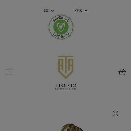
SEK
0