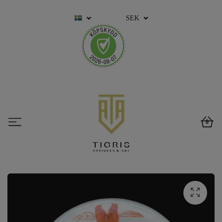
SEK
0