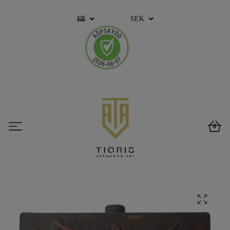
SEK
0