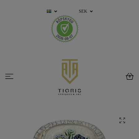
SEK
0