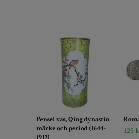
Pensel vas, Qing dynastin
Roma 
märke och period (1644-
125 k
1912)