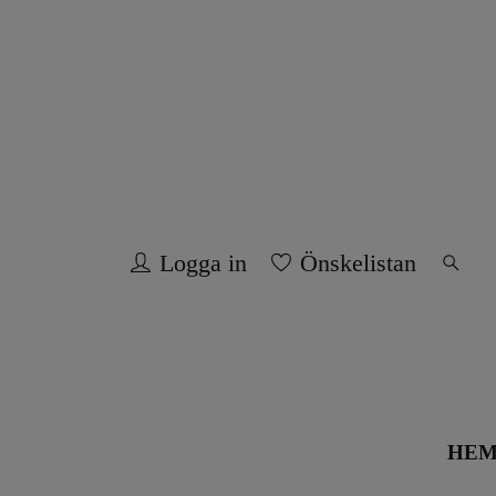
Logga in
Önskelistan
HE