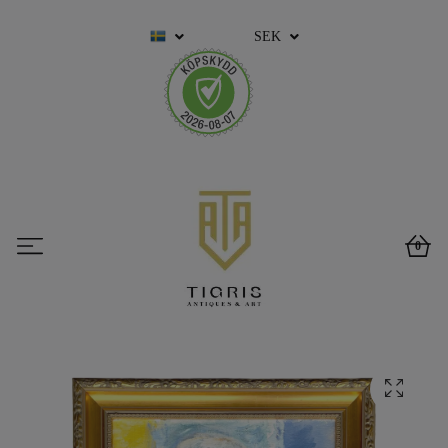
SEK
0