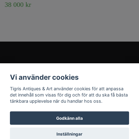
38 000 kr
Kundtjänst
Vi använder cookies
Sociala medier
Tigris Antiques & Art använder cookies för att anpassa
det innehåll som visas för dig och för att du ska få bästa
tänkbara upplevelse när du handlar hos oss.
Godkänn alla
© 2026 Tigris Antiques & Art
Inställningar