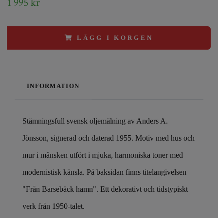
1 995 kr
LÄGG I KORGEN
INFORMATION
Stämningsfull svensk oljemålning av Anders A.
Jönsson, signerad och daterad 1955. Motiv med hus och
mur i månsken utfört i mjuka, harmoniska toner med
modernistisk känsla. På baksidan finns titelangivelsen
"Från Barsebäck hamn". Ett dekorativt och tidstypiskt
verk från 1950-talet.