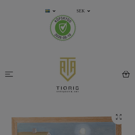
SEK
0