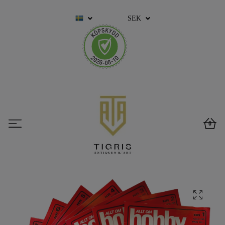
SEK
0