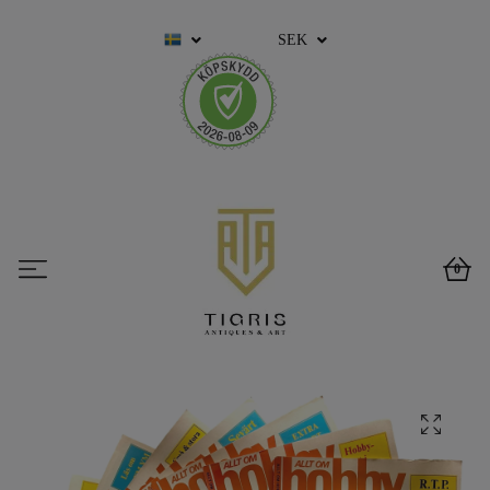
SEK
0