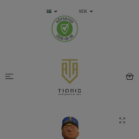
SEK
0