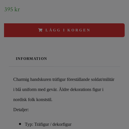
395 kr
LÄGG I KORGEN
INFORMATION
Charmig handskuren träfigur föreställande soldat/
militär
i blå uniform med gevär. Äldre dekorations figur i
nordisk folk konststil.
Detaljer:
Typ: Träfigur / dekorfigur