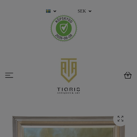
SEK
0