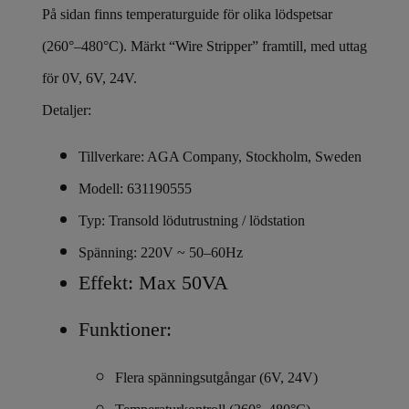
På sidan finns temperaturguide för olika lödspetsar
(260°–480°C). Märkt “Wire Stripper” framtill, med uttag
för 0V, 6V, 24V.
Detaljer:
Tillverkare: AGA Company, Stockholm, Sweden
Modell: 631190555
Typ: Transold lödutrustning / lödstation
Spänning: 220V ~ 50–60Hz
Effekt: Max 50VA
Funktioner:
Flera spänningsutgångar (6V, 24V)