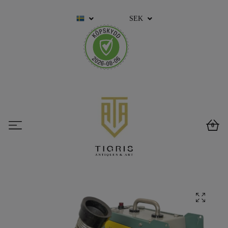
SEK
0