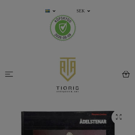
SEK
0