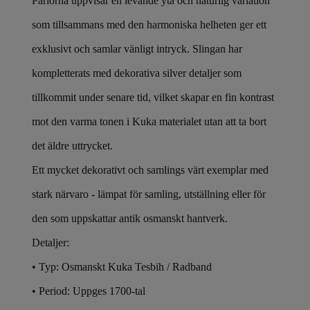
Pärlorna uppvisar en levande yta och naturlig variation
som tillsammans med den harmoniska helheten ger ett
exklusivt och samlar vänligt intryck. Slingan har
kompletterats med dekorativa silver detaljer som
tillkommit under senare tid, vilket skapar en fin kontrast
mot den varma tonen i Kuka materialet utan att ta bort
det äldre uttrycket.
Ett mycket dekorativt och samlings värt exemplar med
stark närvaro - lämpat för samling, utställning eller för
den som uppskattar antik osmanskt hantverk.
Detaljer:
• Typ: Osmanskt Kuka Tesbih / Radband
• Period: Uppges 1700-tal