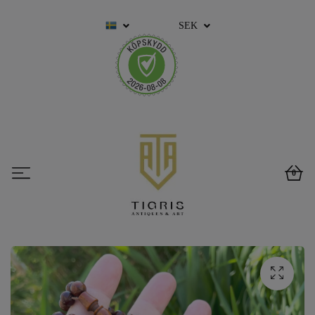
SEK
0