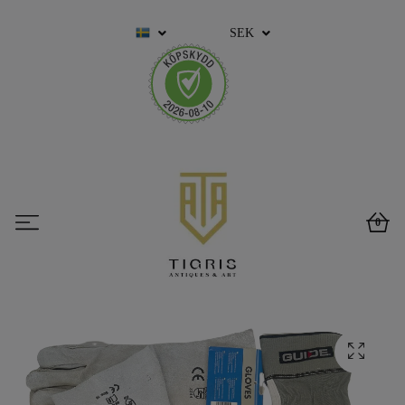
SEK
0