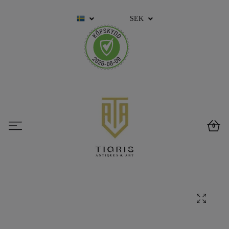
SEK
0