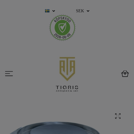
SEK
0