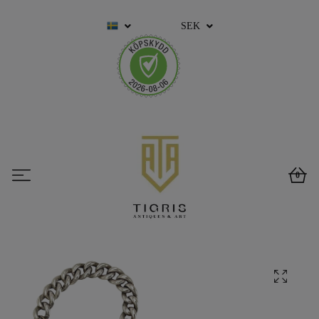
SEK
0