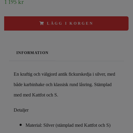
1 195 kr
LÄGG I KORGEN
INFORMATION
En kraftig och välgjord antik fickurskedja i silver, med
både karbinhake och klassisk rund låsring. Stämplad
med
med Kattfot och
S.
Detaljer
Material: Silver (stämplad med Kattfot och S)