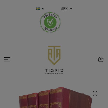
SEK
0