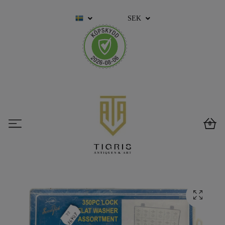
SEK
0