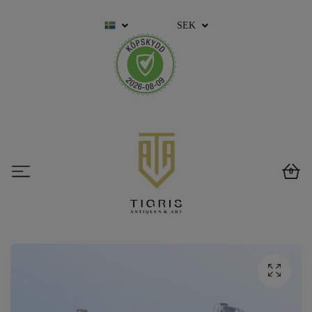
SEK
0