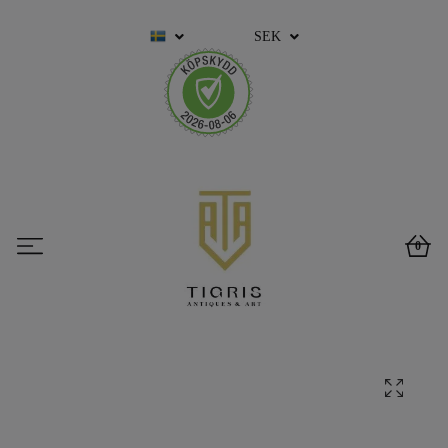
SEK
0