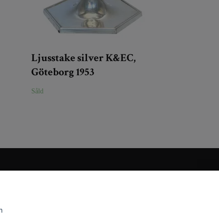
Ljusstake silver K&EC,
Göteborg 1953
Såld
m