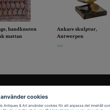
age, handknuten
Ankare skulptur,
sk mattan
Antwerpen
Såld
Sociala medier
 använder cookies
Instagram
ris Antiques & Art använder cookies för att anpassa det innehåll so
YouTube