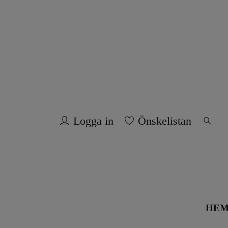
Logga in
Önskelistan
HE