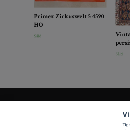
Primex Zirkuswelt 5 4590
HO
Vint
Såld
persi
Såld
Kundtjänst
Vi
Tveka inte att kontakta oss på
Info@tigrisantiques.com
Tig