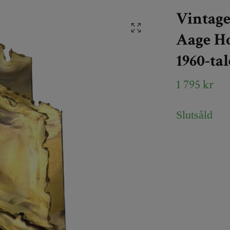
Vintag
Aage Ho
1960-ta
1 795 kr
Slutsåld