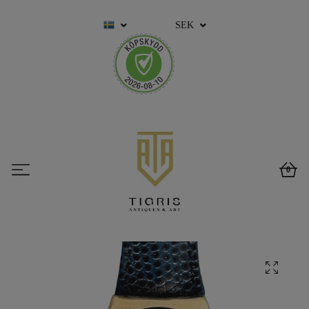
SEK
0