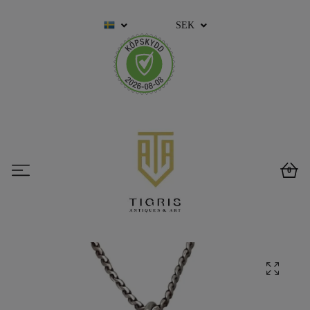
SEK
0