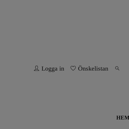
Logga in
Önskelistan
HE