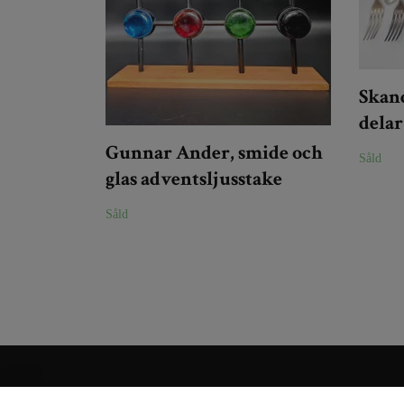
Skand
dela
Gunnar Ander, smide och
Såld
glas adventsljusstake
Såld
Kundtjänst