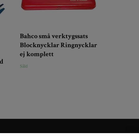
Bahco små verktygssats
Blocknycklar Ringnycklar
ej komplett
nd
Såld