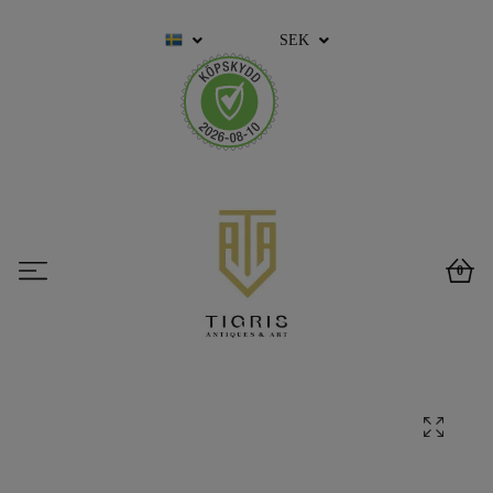
SEK
0