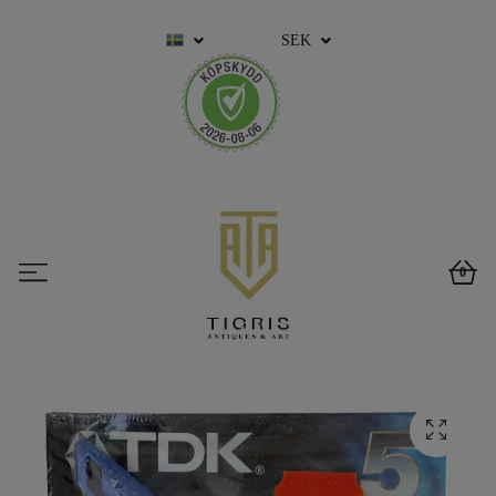
SEK
0