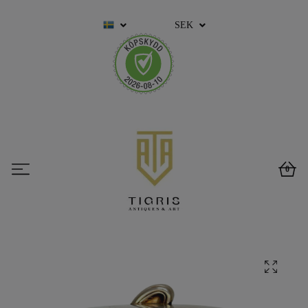
SEK
0