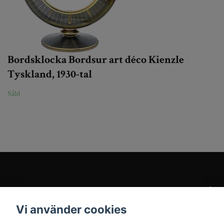
Bordsklocka Bordsur art déco Kienzle
Tyskland, 1930-tal
Såld
Kundtjänst
Vi använder cookies