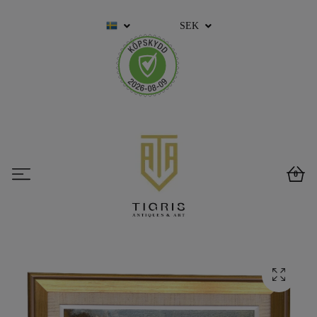
SEK
0