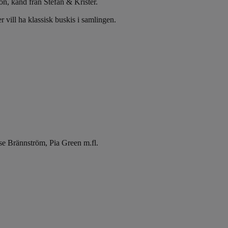
on, känd från Stefan & Krister.
 vill ha klassisk buskis i samlingen.
e Brännström, Pia Green m.fl.