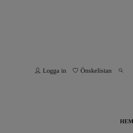
Logga in
Önskelistan
HE