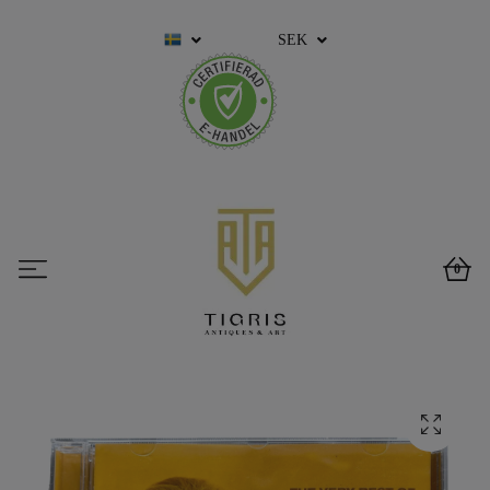
SEK
0