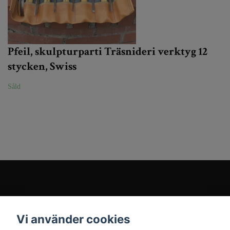
Pfeil, skulpturparti Träsnideri verktyg 12
stycken, Swiss
Såld
Kundtjänst
Vi använder cookies