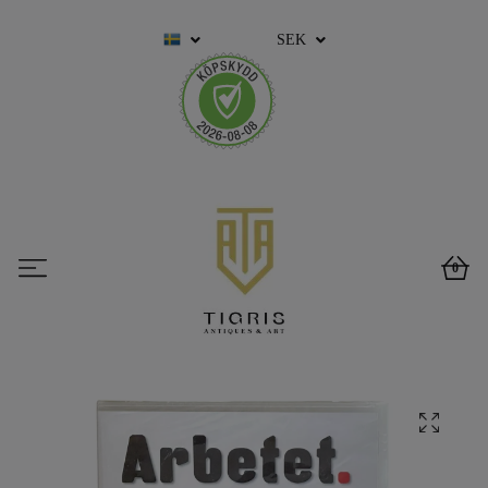
SEK
0