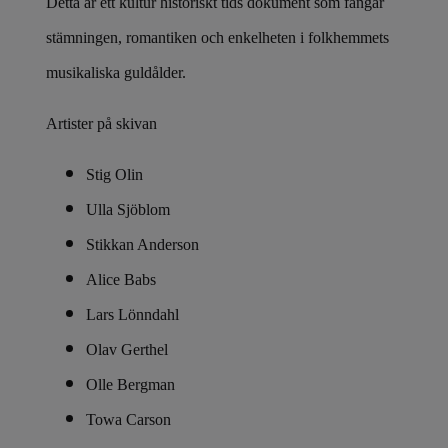
Detta är ett kultur historiskt tids dokument som fångar
stämningen, romantiken och enkelheten i folkhemmets
musikaliska guldålder.
Artister på skivan
Stig Olin
Ulla Sjöblom
Stikkan Anderson
Alice Babs
Lars Lönndahl
Olav Gerthel
Olle Bergman
Towa Carson