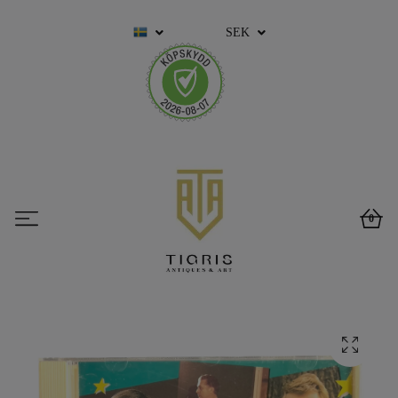
SEK
0