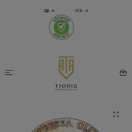
SEK
0