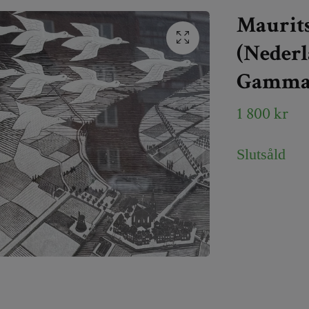
Maurits
(Nederl
Gammal
1 800 kr
Slutsåld