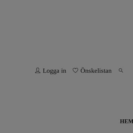
Logga in
Önskelistan
HE