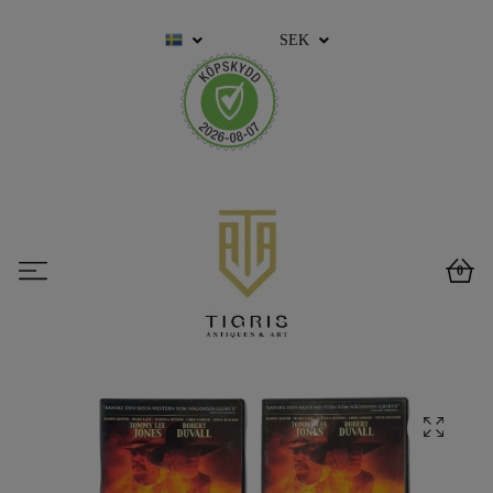
SEK
0