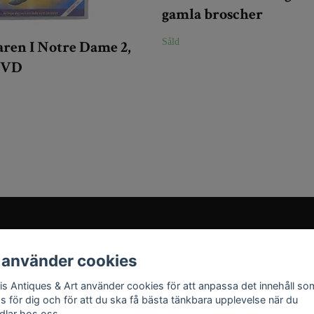
gamla broscher
Såld
ren I Notre Dame 2,
DVD
Sociala medier
 använder cookies
Instagram
ris Antiques & Art använder cookies för att anpassa det innehåll so
YouTube
as för dig och för att du ska få bästa tänkbara upplevelse när du
dlar hos oss.