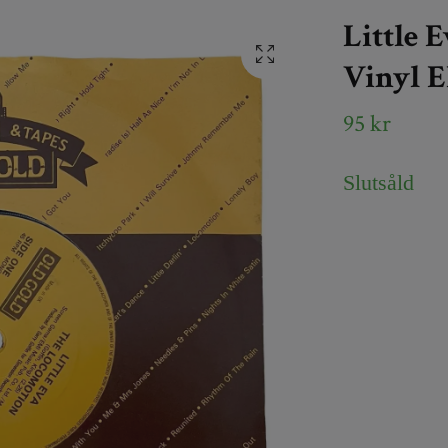
Little 
Vinyl 
95 kr
Slutsåld