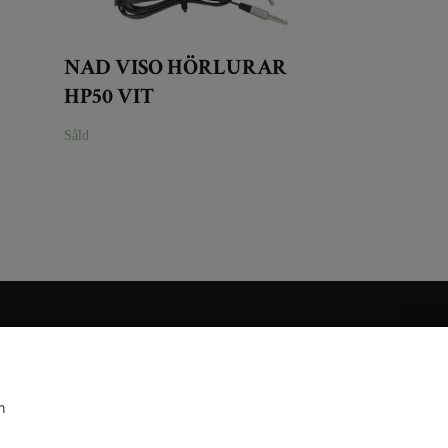
NAD VISO HÖRLURAR
HP50 VIT
Såld
m