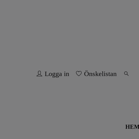
Logga in
Önskelistan
HE