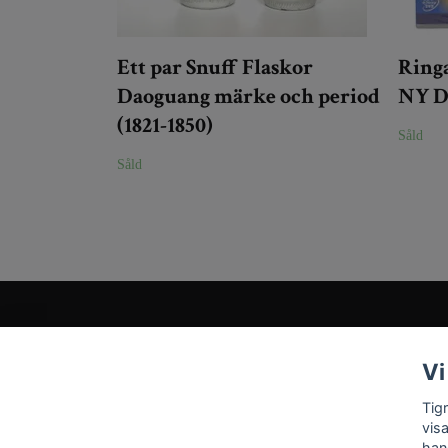
Ett par Snuff Flaskor
Ringa
Daoguang märke och period
NY 
(1821-1850)
Såld
Såld
Kundtjänst
Vi
Tveka inte att kontakta oss på
Info@tigrisantiques.com
Tig
vis
han