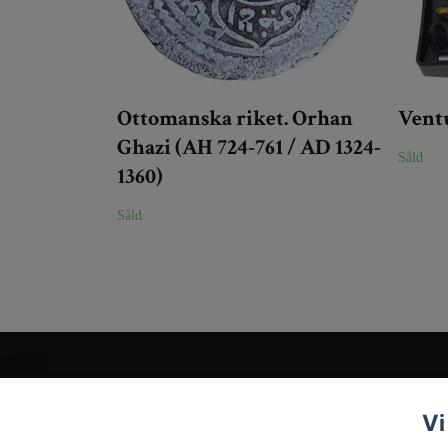
Ottomanska riket. Orhan
Vent
Ghazi (AH 724-761 / AD 1324-
Såld
1360)
Såld
Kundtjänst
Vi
Tveka inte att kontakta oss på
Info@tigrisantiques.com