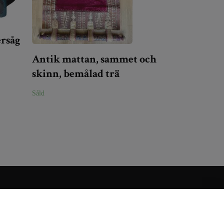
ersåg
Antik mattan, sammet och
skinn, bemålad trä
Såld