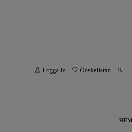
Logga in
Önskelistan
HE