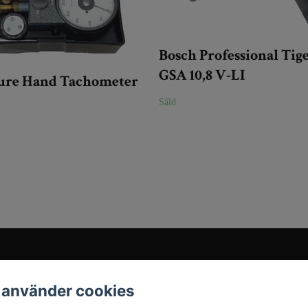
Bosch Professional Tig
GSA 10,8 V-LI
ure Hand Tachometer
Såld
Sociala medier
 använder cookies
Instagram