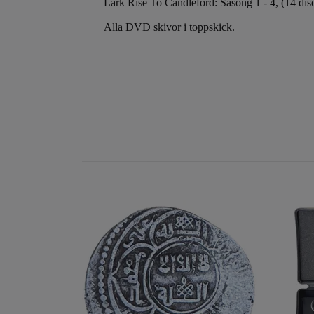
Lark Rise To Candleford: Säsong 1 - 4, (14 d
Alla DVD skivor i toppskick.