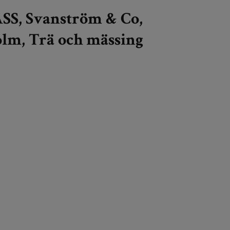
S, Svanström & Co,
lm, Trä och mässing