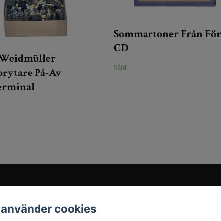
Sommartoner Från Förr
CD
t Weidmüller
Såld
brytare På-Av
erminal
Sociala medier
 använder cookies
Instagram