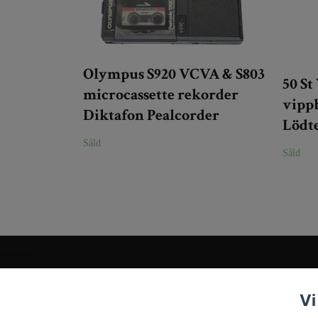
Olympus S920 VCVA & S803
50 S
microcassette rekorder
vipp
Diktafon Pealcorder
Lödt
Såld
Såld
Kundtjänst
Vi
Tveka inte att kontakta oss på
Info@tigrisantiques.com