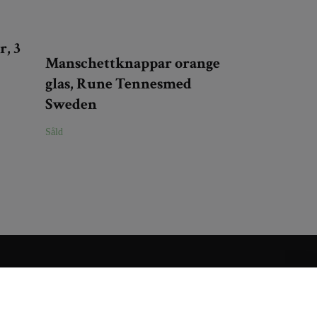
, 3
Manschettknappar orange
glas, Rune Tennesmed
Sweden
Såld