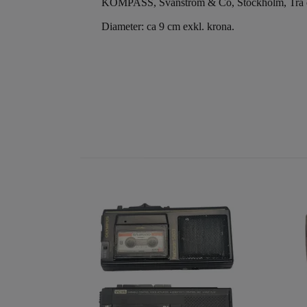
KOMPASS, Svanström & Co, Stockholm, Trä 
Diameter: ca 9 cm exkl. krona.