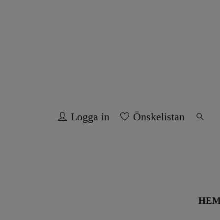
Logga in
Önskelistan
HE