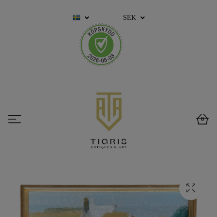
SEK
0