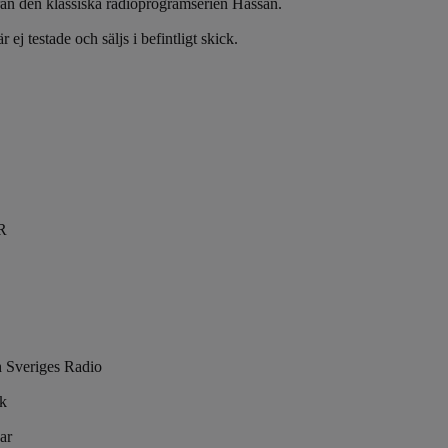
från den klassiska radioprogramserien Hassan.
 ej testade och säljs i befintligt skick.
R
h Sveriges Radio
ck
ar