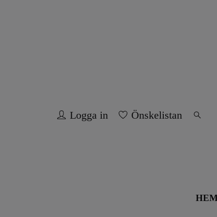
Logga in
Önskelistan
HE