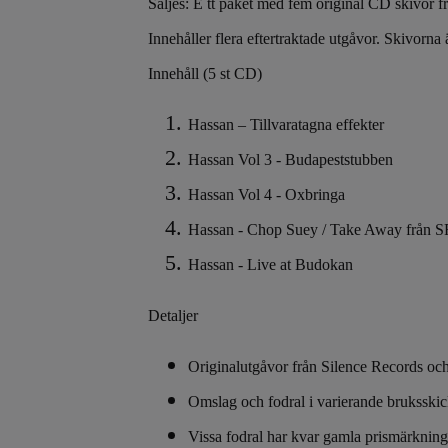
Säljes: E tt paket med fem original CD skivor 
Innehåller flera eftertraktade utgåvor. Skivorna är
Innehåll (5 st CD)
Hassan – Tillvaratagna effekter
Hassan Vol 3 - Budapeststubben
Hassan Vol 4 - Oxbringa
Hassan - Chop Suey / Take Away från S
Hassan - Live at Budokan
Detaljer
Originalutgåvor från Silence Records oc
Omslag och fodral i varierande bruksski
Vissa fodral har kvar gamla prismärkning