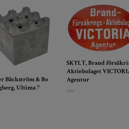
SKYLT, Brand försäkri
Aktiebolaget VICTORI
er Bäckström & Bo
Agentur
berg, Ultima 7
Såld