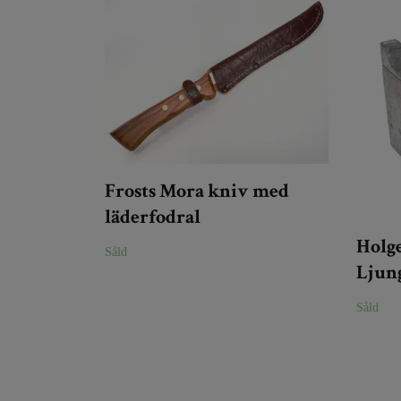
Frosts Mora kniv med
läderfodral
Holg
Såld
Ljung
Såld