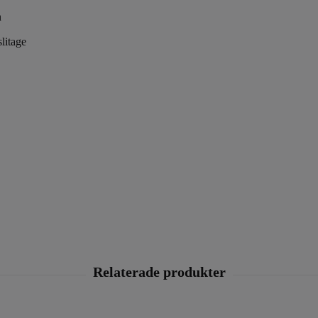
n
litage